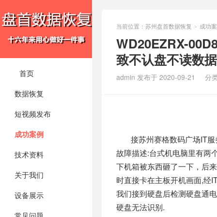
当前位置：
苏州盘首数据恢复
成功案
>
WD20EZRX-
致不认盘不读数据
首页
admin 发布于 2020-09-21
分
数据恢复
短视频发布
成功案例
接苏州赛格数码广场IT
故障描述:台式机电脑里有两
技术资料
下机箱被东西砸了一下，后来
关于我们
时直接卡在主板开机画面,经I
我们接到硬盘后检测硬盘通电
设备展示
硬盘无法识别.
常见问题