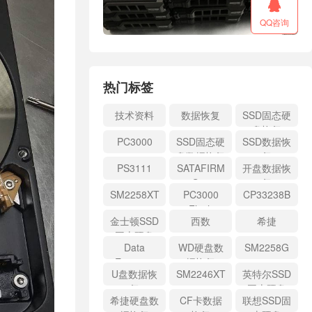

QQ咨询
热门标签
技术资料
数据恢复
SSD固态硬
盘恢复
PC3000
SSD固态硬
SSD数据恢
盘数据恢复
复
PS3111
SATAFIRM
开盘数据恢
S11
复
SM2258XT
PC3000
CP33238B
Flash
金士顿SSD
西数
希捷
固态硬盘
Data
WD硬盘数
SM2258G
Extractor
据恢复
U盘数据恢
SM2246XT
英特尔SSD
复
固态硬盘
希捷硬盘数
CF卡数据
联想SSD固