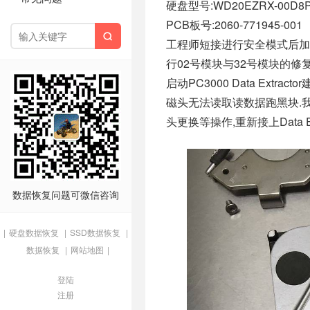
硬盘型号:WD20EZRX-00D8
PCB板号:2060-771945-001

工程师短接进行安全模式后加
行02号模块与32号模块的
启动PC3000 Data Ex
磁头无法读取读数据跑黑块.
头更换等操作,重新接上Data 
数据恢复问题可微信咨询
|
硬盘数据恢复
|
SSD数据恢复
|
数据恢复
|
网站地图
|
登陆
注册