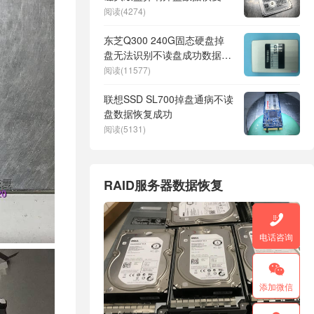
功
阅读(4274)
东芝Q300 240G固态硬盘掉
盘无法识别不读盘成功数据恢
复并修理SSD固态硬盘
阅读(11577)
联想SSD SL700掉盘通病不读
盘数据恢复成功
阅读(5131)
RAID服务器数据恢复

电话咨询

添加微信