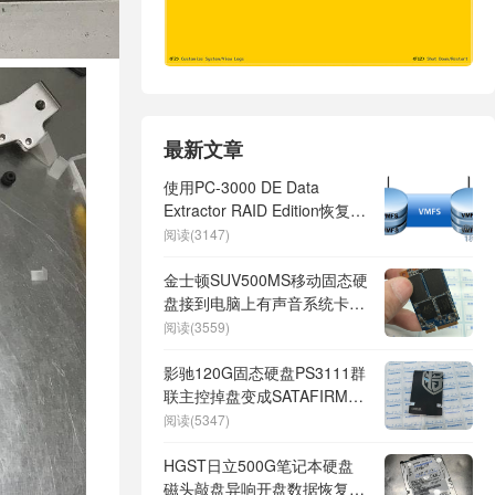
最新文章
使用PC-3000 DE Data
Extractor RAID Edition恢复
RAID中VMFS卷的虚拟机数据
阅读(3147)
金士顿SUV500MS移动固态硬
盘接到电脑上有声音系统卡死
拔掉系统正常
阅读(3559)
影驰120G固态硬盘PS3111群
联主控掉盘变成SATAFIRM
S11通病故障数据恢复成功
阅读(5347)
HGST日立500G笔记本硬盘
磁头敲盘异响开盘数据恢复成