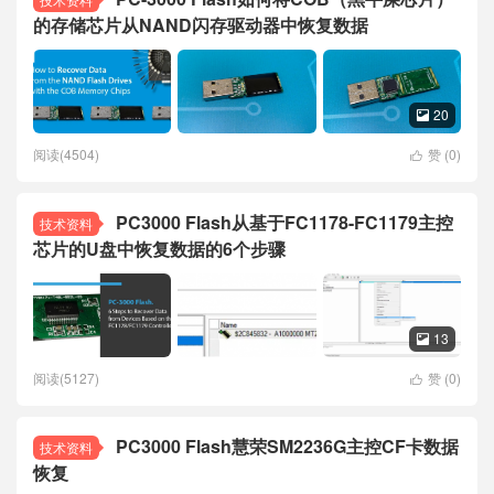
的存储芯片从NAND闪存驱动器中恢复数据
20

阅读(4504)
赞 (
0
)

PC3000 Flash从基于FC1178-FC1179主控
技术资料
芯片的U盘中恢复数据的6个步骤
13

阅读(5127)
赞 (
0
)

PC3000 Flash慧荣SM2236G主控CF卡数据
技术资料
恢复