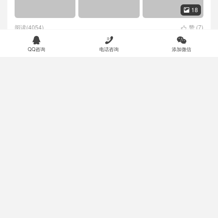
18

阅读(4054)
赞 (
7
)




QQ咨询
电话咨询
添加微信
PC-3000 Flash卡适配器以及如何使用它
技术资料
21

阅读(3636)
赞 (
10
)

如何识别假的一体Flash存储设备与闪存芯
技术资料
片
8

阅读(4371)
赞 (
11
)
