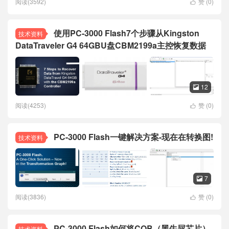
阅读(3592)
赞 (
0
)

使用PC-3000 Flash7个步骤从Kingston
技术资料
DataTraveler G4 64GBU盘CBM2199a主控恢复数据
12

阅读(4253)
赞 (
0
)

PC-3000 Flash一键解决方案-现在在转换图!
技术资料
7

阅读(3836)
赞 (
0
)

PC-3000 Flash如何将COB（黑牛屎芯片）
技术资料