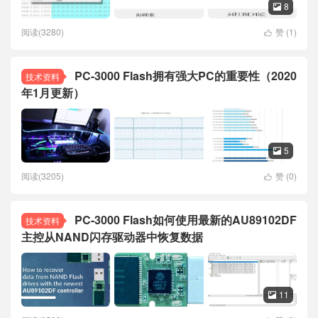
8

阅读(3280)
赞 (
1
)

PC-3000 Flash拥有强大PC的重要性（2020
技术资料
年1月更新）
5

阅读(3205)
赞 (
0
)

PC-3000 Flash如何使用最新的AU89102DF
技术资料
主控从NAND闪存驱动器中恢复数据
11
