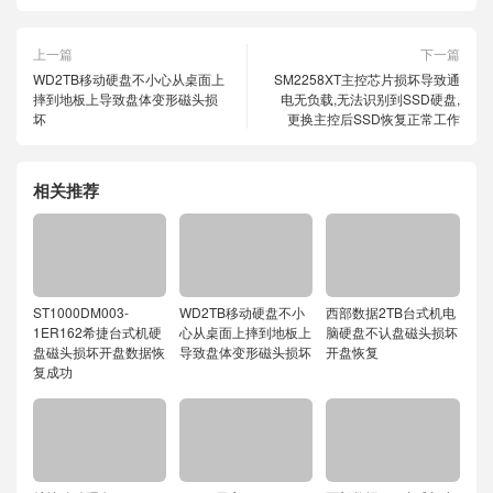
上一篇
下一篇
WD2TB移动硬盘不小心从桌面上
SM2258XT主控芯片损坏导致通
摔到地板上导致盘体变形磁头损
电无负载,无法识别到SSD硬盘,
坏
更换主控后SSD恢复正常工作
相关推荐
ST1000DM003-
WD2TB移动硬盘不小
西部数据2TB台式机电
1ER162希捷台式机硬
心从桌面上摔到地板上
脑硬盘不认盘磁头损坏
盘磁头损坏开盘数据恢
导致盘体变形磁头损坏
开盘恢复
复成功