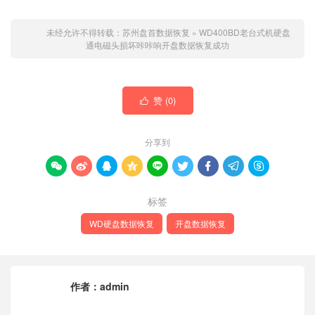
未经允许不得转载：
苏州盘首数据恢复
»
WD400BD老台式机硬盘
通电磁头损坏咔咔响开盘数据恢复成功
赞 (
0
)

分享到









标签
WD硬盘数据恢复
开盘数据恢复
作者：
admin