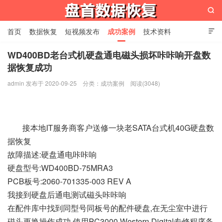

首页
数据恢复
短视频发布
成功案例
技术资料

关于我们
设备展示
常见问题
WD400BD老台式机硬盘通电磁头损坏咔咔响开盘数
据恢复成功
苏州盘首数据恢复
admin 发布于 2020-09-25
分类：
成功案例
阅读(3048)
接本地IT服务商客户送修一块老SATA台式机40G硬盘数
据恢复
故障描述:硬盘通电咔咔响
硬盘型号:WD400BD-75MRA3
PCB板号:2060-701335-003 REV A
我接到硬盘后通电测试磁头咔咔响
在配件库中找到同型号同板号的配件硬盘,在无尘室中进行
磁头更换操作成功,使用PC3000 Western Digital专修程序备