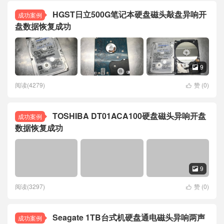
HGST日立500G笔记本硬盘磁头敲盘异响开
成功案例
盘数据恢复成功
9

阅读(4279)
赞 (
0
)

TOSHIBA DT01ACA100硬盘磁头异响开盘
成功案例
数据恢复成功
9

阅读(3297)
赞 (
0
)

Seagate 1TB台式机硬盘通电磁头异响两声
成功案例