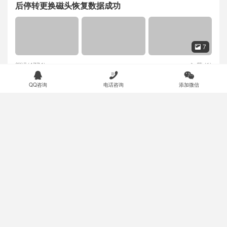
后停转更换磁头恢复数据成功
7

阅读(4774)
赞 (
1
)




QQ咨询
电话咨询
添加微信
Seagate 5400.6 500G笔记本硬盘二次开盘
成功案例
数据恢复成功
7

阅读(3013)
赞 (
0
)

WD20EZRX-00D8PB0硬盘通电声音正常无
成功案例
法识别副磁头损坏导致不认盘不读数据