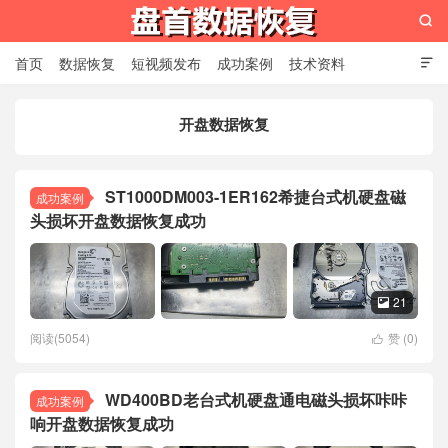

首页
数据恢复
短视频发布
成功案例
技术资料

关于我们
设备展示
常见问题
开盘数据恢复
苏州盘首数据恢复
ST1000DM003-1ER162希捷台式机硬盘磁
成功案例
头损坏开盘数据恢复成功
21

阅读(5054)
赞 (
0
)

WD400BD老台式机硬盘通电磁头损坏咔咔
成功案例
响开盘数据恢复成功