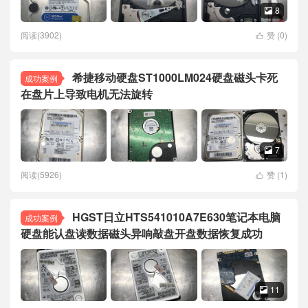
8

阅读(3902)
赞 (
0
)

希捷移动硬盘ST1000LM024硬盘磁头卡死
成功案例
在盘片上导致电机无法旋转
7

阅读(5926)
赞 (
1
)

HGST日立HTS541010A7E630笔记本电脑
成功案例
硬盘能认盘读数据磁头异响敲盘开盘数据恢复成功
11
