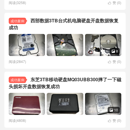
阅读(3258)
赞 (
0
)

西部数据3TB台式机电脑硬盘开盘数据恢复
成功案例
成功
8

阅读(2847)
赞 (
0
)

东芝3TB移动硬盘MQ03UBB300摔了一下磁
成功案例
头损坏开盘数据恢复成功
10

阅读(4808)
赞 (
0
)
