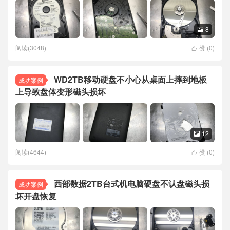
8

阅读(3048)
赞 (
0
)

WD2TB移动硬盘不小心从桌面上摔到地板
成功案例
上导致盘体变形磁头损坏
12

阅读(4644)
赞 (
0
)

西部数据2TB台式机电脑硬盘不认盘磁头损
成功案例
坏开盘恢复