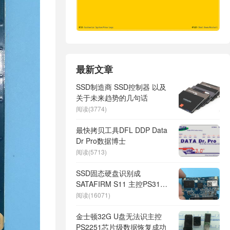
最新文章
SSD制造商 SSD控制器 以及
关于未来趋势的几句话
阅读(3774)
最快拷贝工具DFL DDP Data
Dr Pro数据博士
阅读(5713)
SSD固态硬盘识别成
SATAFIRM S11 主控PS3111
芯片数据完美恢复
阅读(16071)
金士顿32G U盘无法识主控
PS2251芯片级数据恢复成功