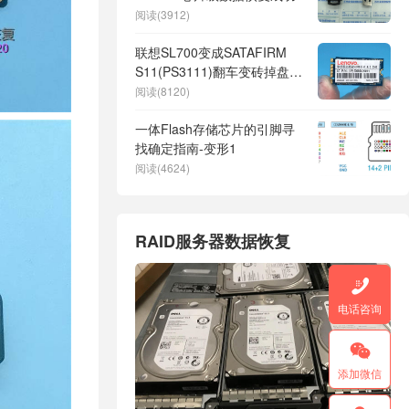
阅读(3912)
联想SL700变成SATAFIRM
S11(PS3111)翻车变砖掉盘无
法识别不读盘SSD数据恢复
阅读(8120)
一体Flash存储芯片的引脚寻
找确定指南-变形1
阅读(4624)
RAID服务器数据恢复

电话咨询

添加微信