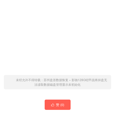
未经允许不得转载：
苏州盘首数据恢复
»
影驰128G铠甲战将掉盘无
法读取数据磁盘管理显示未初始化
赞 (
0
)
