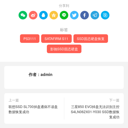
分享到









标签
PS3111
SATAFIRM S11
SSD固态硬盘恢复
影驰SSD固态硬盘
作者：
admin
上一篇
下一篇
联想SSD SL700掉盘通病不读盘
三星850 EVO掉盘无法识别主控
数据恢复成功
S4LN062X01-Y030 SSD数据恢
复成功