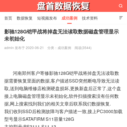

首页
数据恢复
短视频发布
成功案例
技术资料

关于我们
设备展示
常见问题
影驰128G铠甲战将掉盘无法读取数据磁盘管理显示
未初始化
苏州盘首数据恢复
admin 发布于 2020-06-21
分类：
成功案例
阅读(3544)
河南郑州客户寄修影驰128G铠甲战将掉盘无法读取数
据需要恢复里面的数据,客户描述SSD突然断电导致无法读
取,送到电脑维修店检测硬盘损坏,更换新盘后正常了,这个盘
接上电脑磁盘管理显示未初始化,软件扫描搜索没有任何数
据,网上搜索找到我们的相关文章后联系我们数据恢复.
我们收到SSD后检测故障与客户描述一致,接上PC3000加载
型号显示SATAFIRM S11容量128G
主控型号:PS3111-S11-13