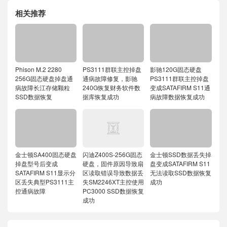
相关推荐
Phison M.2 2280
PS3111群联主控掉盘
影驰120G固态硬盘
256G固态硬盘掉盘通
通病故障修复，影驰
PS3111群联主控掉盘
病故障长江存储颗粒
240G恢复财务软件数
变成SATAFIRM S11通
SSD数据恢复
据库恢复成功
病故障数据恢复成功
金士顿SA400固态硬盘
闪迪Z400S-256G固态
金士顿SSD数据丢失掉
掉盘型号后变成
硬盘，固件原因导致扇
盘变成SATAFIRM S11
SATAFIRM S11显示分
区读取错误导致数据丢
无法读取SSD数据恢复
区丢失典型PS3111主
失SM2246XT主控使用
成功
控通病故障
PC3000 SSD数据恢复
成功