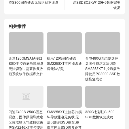
克S300固态硬盘无法识别不读盘
尔SSDSC2KW120H6数据完美
恢复
相关推荐
金速120GMSATA接口
德乐120G固态硬盘
台电480G固态硬盘掉
SSD主控通病故障掉盘
SM2258XT主控掉盘通
盘固件损坏无法识别
无法识别，需要恢复收
病无法识别
SM2258XT主控通病故
银系统软件数据库文件
障使用PC3000 SSD数
据恢复成功
闪迪Z400S-256G固态
SM2258XT主控芯片损
320G七彩虹SL500
硬盘，固件原因导致扇
坏导致通电无负载,无
SSD数据恢复成功
区读取错误导致数据丢
法识别到SSD硬盘,更
失SM2246XT主控使用
换主控后SSD恢复正常