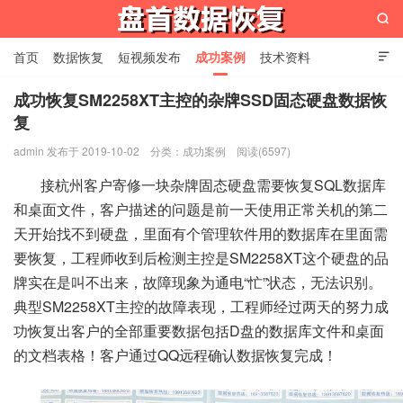

首页
数据恢复
短视频发布
成功案例
技术资料

关于我们
设备展示
常见问题
成功恢复SM2258XT主控的杂牌SSD固态硬盘数据恢
复
苏州盘首数据恢复
admin 发布于 2019-10-02
分类：
成功案例
阅读(6597)
接杭州客户寄修一块杂牌固态硬盘需要恢复SQL数据库
和桌面文件，客户描述的问题是前一天使用正常关机的第二
天开始找不到硬盘，里面有个管理软件用的数据库在里面需
要恢复，工程师收到后检测主控是SM2258XT这个硬盘的品
牌实在是叫不出来，故障现象为通电“忙”状态，无法识别。
典型SM2258XT主控的故障表现，工程师经过两天的努力成
功恢复出客户的全部重要数据包括D盘的数据库文件和桌面
的文档表格！客户通过QQ远程确认数据恢复完成！