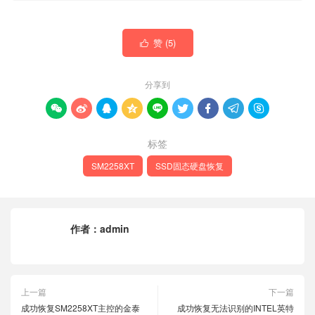
赞 (
5
)

分享到









标签
SM2258XT
SSD固态硬盘恢复
作者：
admin
上一篇
下一篇
成功恢复SM2258XT主控的金泰
成功恢复无法识别的INTEL英特