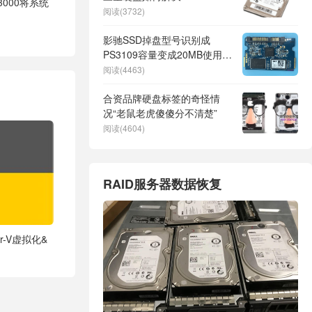
000将系统
错误，在磁头较弱的情况下获
阅读(3732)
得快速的数据访问
影驰SSD掉盘型号识别成
PS3109容量变成20MB使用
PC3000 SSD成功恢复数据
阅读(4463)
合资品牌硬盘标签的奇怪情
况“老鼠老虎傻傻分不清楚”
阅读(4604)
RAID服务器数据恢复
per-V虚拟化&