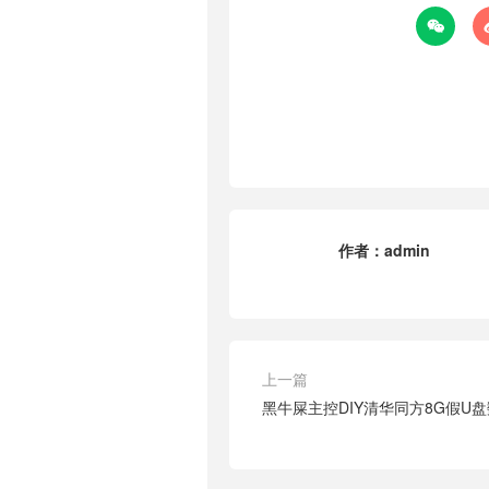

作者：
admin
上一篇
黑牛屎主控DIY清华同方8G假U