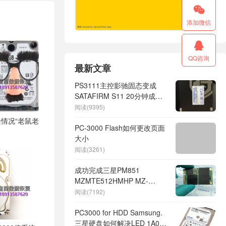

添加微信

QQ咨询
最新文章
PS3111主控影驰固态变成
SATAFIRM S11 20分钟成功
恢复出客户的重要数据
阅读(9395)
情况“老鼠老
PC-3000 Flash如何更改页面
大小
阅读(3261)
成功完成三星PM851
MZMTE512HMHP MZ-
MTE5120突然断电导致掉盘
阅读(7192)
S4LN045X01-8030主控的无
法识别数据恢复
PC3000 for HDD Samsung.
三星硬盘如何解决LED 1A04