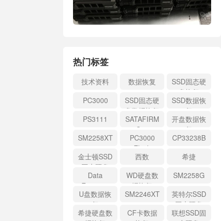
热门标签
技术资料
数据恢复
SSD固态硬
盘恢复
PC3000
SSD固态硬
SSD数据恢
盘数据恢复
复
PS3111
SATAFIRM
开盘数据恢
S11
复
SM2258XT
PC3000
CP33238B
Flash
金士顿SSD
西数
希捷
固态硬盘
Data
WD硬盘数
SM2258G
Extractor
据恢复
U盘数据恢
SM2246XT
英特尔SSD
复
固态硬盘
希捷硬盘数
CF卡数据
联想SSD固