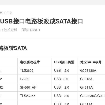
料
正文
>
USB接口电路板改成SATA接口
类：
技术资料
阅读(12281)
路板转SATA
电机驱动芯片
USB接口类型
对应SATA板号
2
TLS2602
USB 2.0
G003138A
B2
L7289
USB 3.0
G3918A
B2
SH6601AF
USB 2.0
G4311A/
2
TLS26055
USB 3.0
G003235C/G00
B2
USB 3.0
G4311A