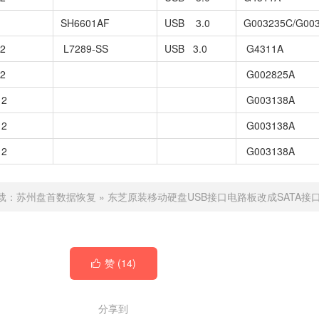
SH6601AF
USB 3.0
G003235C/G00
B2
L7289-SS
USB 3.0
G4311A
A2
G002825A
12
G003138A
12
G003138A
12
G003138A
载：
苏州盘首数据恢复
»
东芝原装移动硬盘USB接口电路板改成SATA接
赞 (
14
)

分享到