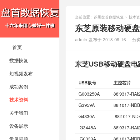
当前位置：
苏州盘首数据恢复
技术资
>
东芝原装移动硬盘
admin 发布于 2018-09-16
分
首页
数据恢复
东芝USB移动硬盘电
短视频发布
USB板号
主控芯片
成功案例
G003250A
88i9317-RAI
技术资料
G3959A
88i1017-ND
关于我们
G4330A
88i1017-ND
设备展示
G3448A
88i9317-RAI
常见问题
G0039A
88i1017-ND