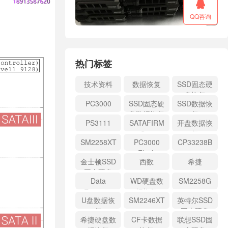

QQ咨询
热门标签
技术资料
数据恢复
SSD固态硬
盘恢复
PC3000
SSD固态硬
SSD数据恢
盘数据恢复
复
PS3111
SATAFIRM
开盘数据恢
S11
复
SM2258XT
PC3000
CP33238B
Flash
金士顿SSD
西数
希捷
固态硬盘
Data
WD硬盘数
SM2258G
Extractor
据恢复
U盘数据恢
SM2246XT
英特尔SSD
复
固态硬盘
希捷硬盘数
CF卡数据
联想SSD固