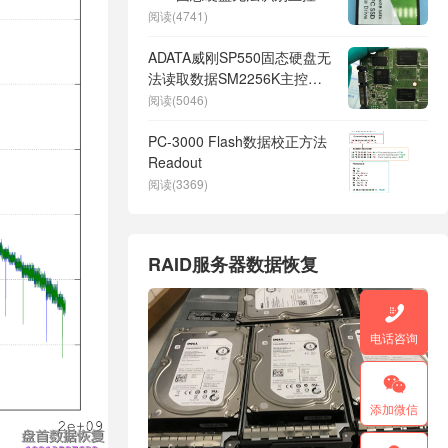
号为SM2258XT数据恢复完美
阅读(4741)
成功
ADATA威刚SP550固态硬盘无
法读取数据SM2256K主控数
据恢复成功
阅读(5046)
PC-3000 Flash数据校正方法
Readout
阅读(3369)
RAID服务器数据恢复

电话咨询

添加微信