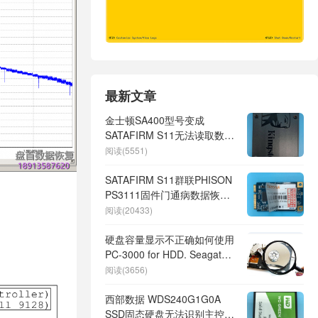
最新文章
金士顿SA400型号变成
SATAFIRM S11无法读取数
据，Flash存储芯片有一个通
阅读(5551)
道(CE)损坏成功数据恢复
SATAFIRM S11群联PHISON
PS3111固件门通病数据恢复
流程
阅读(20433)
硬盘容量显示不正确如何使用
PC-3000 for HDD. Seagate
F3设置最大LBA地址值
阅读(3656)
西部数据 WDS240G1G0A
SSD固态硬盘无法识别主控型