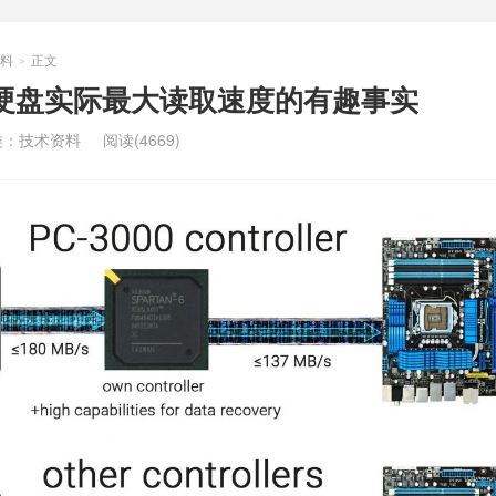
料
正文
>
对各硬盘实际最大读取速度的有趣事实
类：
技术资料
阅读(4669)