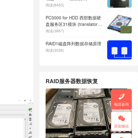
SATAFIRM S11掉盘掉固件无
阅读(8450)
法读取数据恢复成功
PC3000 for HDD 西部数据硬
盘服务区31模块 (translator)
损坏的数据恢复
阅读(3867)
RAID1磁盘阵列数据存储原理
阅读(3536)
RAID服务器数据恢复

电话咨询

添加微信