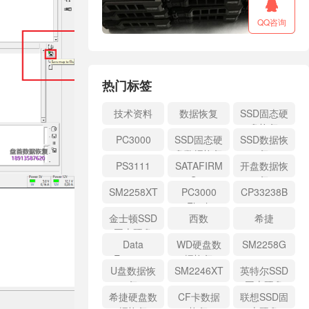

QQ咨询
热门标签
技术资料
数据恢复
SSD固态硬
盘恢复
PC3000
SSD固态硬
SSD数据恢
盘数据恢复
复
PS3111
SATAFIRM
开盘数据恢
S11
复
SM2258XT
PC3000
CP33238B
Flash
金士顿SSD
西数
希捷
固态硬盘
Data
WD硬盘数
SM2258G
Extractor
据恢复
U盘数据恢
SM2246XT
英特尔SSD
复
固态硬盘
希捷硬盘数
CF卡数据
联想SSD固