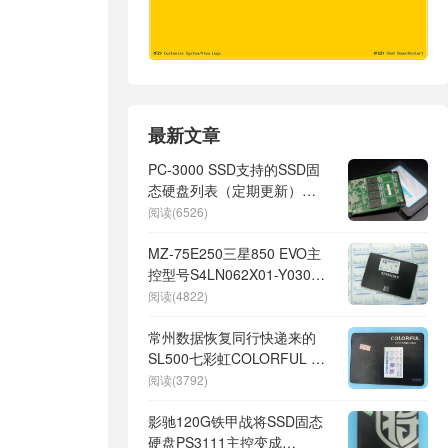
最新文章
PC-3000 SSD支持的SSD固
态硬盘列表（定期更新）
v2.5.8
阅读(6526)
MZ-75E250三星850 EVO主
控型号S4LN062X01-Y030主
控短路温度过高电流过高芯片
阅读(4822)
级数据恢复成功
常州数据恢复同行快递来的
SL500七彩虹COLORFUL 固
态硬盘SM2258XT硬盘通电无
阅读(3792)
法识别数据恢复成功
影驰120G铁甲战将SSD固态
硬盘PS3111主控变成