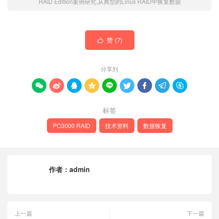
RAID Edition案例研究,从典型的Linux RAID中恢复数据
赞 (
7
)

分享到









标签
PC3000 RAID
技术资料
数据恢复
作者：
admin
上一篇
下一篇