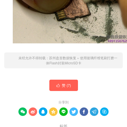
未经允许不得转载：
苏州盘首数据恢复
»
使用玻璃纤维笔刷打磨一
体Flash封装MicroSD卡
赞 (
7
)

分享到









标签