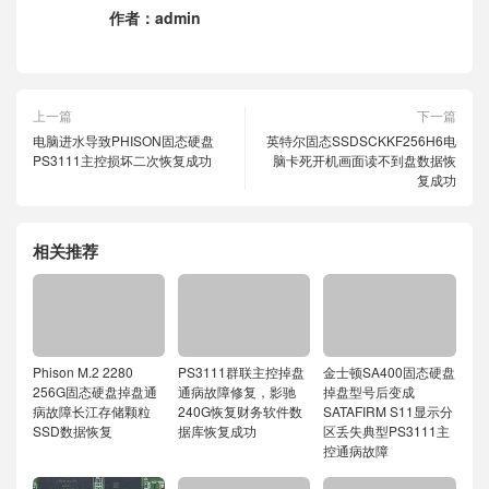
作者：
admin
上一篇
下一篇
电脑进水导致PHISON固态硬盘
英特尔固态SSDSCKKF256H6电
PS3111主控损坏二次恢复成功
脑卡死开机画面读不到盘数据恢
复成功
相关推荐
Phison M.2 2280
PS3111群联主控掉盘
金士顿SA400固态硬盘
256G固态硬盘掉盘通
通病故障修复，影驰
掉盘型号后变成
病故障长江存储颗粒
240G恢复财务软件数
SATAFIRM S11显示分
SSD数据恢复
据库恢复成功
区丢失典型PS3111主
控通病故障