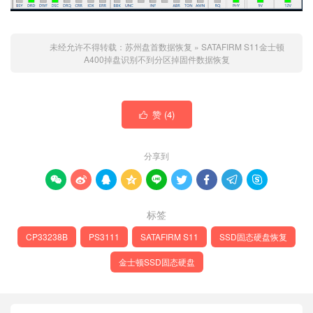
未经允许不得转载：
苏州盘首数据恢复
»
SATAFIRM S11金士顿
A400掉盘识别不到分区掉固件数据恢复
赞 (
4
)

分享到









标签
CP33238B
PS3111
SATAFIRM S11
SSD固态硬盘恢复
金士顿SSD固态硬盘