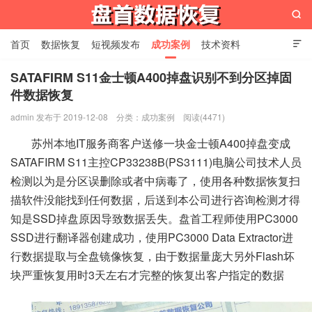

首页
数据恢复
短视频发布
成功案例
技术资料

关于我们
设备展示
常见问题
SATAFIRM S11金士顿A400掉盘识别不到分区掉固
件数据恢复
苏州盘首数据恢复
admin 发布于 2019-12-08
分类：
成功案例
阅读(4471)
苏州本地IT服务商客户送修一块金士顿A400掉盘变成
SATAFIRM S11主控CP33238B(PS3111)电脑公司技术人员
检测以为是分区误删除或者中病毒了，使用各种数据恢复扫
描软件没能找到任何数据，后送到本公司进行咨询检测才得
知是SSD掉盘原因导致数据丢失。盘首工程师使用PC3000
SSD进行翻译器创建成功，使用PC3000 Data Extractor进
行数据提取与全盘镜像恢复，由于数据量庞大另外Flash坏
块严重恢复用时3天左右才完整的恢复出客户指定的数据