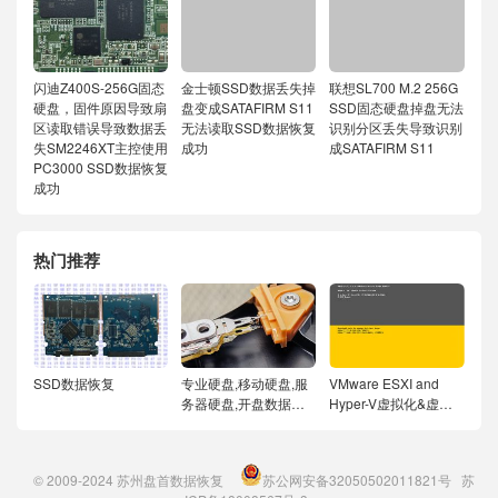
闪迪Z400S-256G固态
金士顿SSD数据丢失掉
联想SL700 M.2 256G
硬盘，固件原因导致扇
盘变成SATAFIRM S11
SSD固态硬盘掉盘无法
区读取错误导致数据丢
无法读取SSD数据恢复
识别分区丢失导致识别
失SM2246XT主控使用
成功
成SATAFIRM S11
PC3000 SSD数据恢复
成功
热门推荐
SSD数据恢复
专业硬盘,移动硬盘,服
VMware ESXI and
务器硬盘,开盘数据恢
Hyper-V虚拟化&虚拟
复
机数据恢复
© 2009-2024
苏州盘首数据恢复
苏公网安备32050502011821号
苏