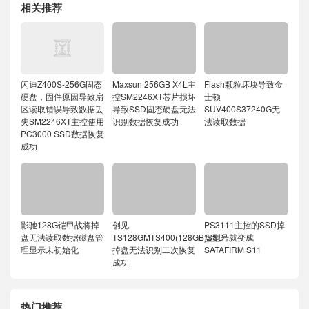
相关推荐
闪迪Z400S-256G固态
Maxsun 256GB X4L主
Flash颗粒坏块导致金
硬盘，固件原因导致扇
控SM2246XT芯片损坏
士顿
区读取错误导致数据丢
导致SSD固态硬盘无法
SUV400S37240G无
失SM2246XT主控使用
识别数据恢复成功
法读取数据
PC3000 SSD数据恢复
成功
影驰128G铠甲战将掉
创见
PS3111主控的SSD掉
盘无法读取数据磁盘管
TS128GMTS400(128GB)SSD
盘型号就变成
理显示未初始化
掉盘无法识别二次恢复
SATAFIRM S11
成功
热门推荐