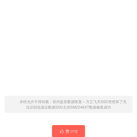
未经允许不得转载：
苏州盘首数据恢复
»
方正飞天SSD突然坏了无
法识别也读出数据SSD主控SM2246XT数据修复成功
赞 (
11
)
