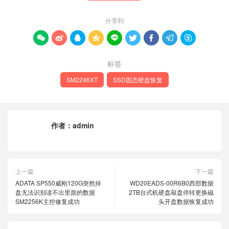
分享到









标签
SM2246XT
SSD固态硬盘恢复
作者：
admin
上一篇
下一篇
ADATA SP550威刚120G突然掉
WD20EADS-00R6B0西部数据
盘无法识别读不出里面的数据
2TB台式机硬盘敲盘停转更换磁
SM2256K主控修复成功
头开盘数据恢复成功