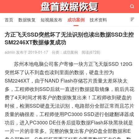

首页
数据恢复
短视频发布
成功案例
技术资料

关于我们
设备展示
常见问题
方正飞天SSD突然坏了无法识别也读出数据SSD主控
SM2246XT数据修复成功
苏州盘首数据恢复
admin 发布于 2019-01-17
分类：
成功案例
阅读(6728)
苏州本地电脑公司客户寄修一块方正飞天版SSD 120G
突然坏了认不到盘也读到里面的数据，硬盘主控为
SM2246XT，由于NAND Flash存储芯片质量太差坏块太
多，工程师收到SSD后就一直进行数据提取镜像，前后共花
费了4天时间才将客户的数据恢复出来！工程师收到硬盘的
时候，检测SSD硬盘无法识别，电路部分全部正常而且芯片
质量的确很差，工程师使用PC3000 SSD进行创建翻译器成
功后，进入PC3000 DE任务后提取数据Flash坏块黑块就是
一片一片的非常多。完整的恢复出客户的D盘全部数据和E