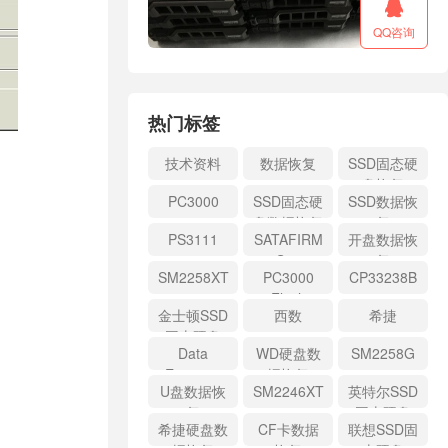

QQ咨询
热门标签
技术资料
数据恢复
SSD固态硬
盘恢复
PC3000
SSD固态硬
SSD数据恢
盘数据恢复
复
PS3111
SATAFIRM
开盘数据恢
S11
复
SM2258XT
PC3000
CP33238B
Flash
金士顿SSD
西数
希捷
固态硬盘
Data
WD硬盘数
SM2258G
Extractor
据恢复
U盘数据恢
SM2246XT
英特尔SSD
复
固态硬盘
希捷硬盘数
CF卡数据
联想SSD固