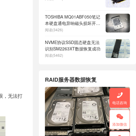
TOSHIBA MQ01ABF050笔记
本硬盘通电异响磁头损坏开盘
数据恢复成功
阅读(3426)
NVME协议SSD固态硬盘无法
识别SM2263XT数据恢复成功
阅读(5462)
RAID服务器数据恢复

错误，无法打
电话咨询

添加微信