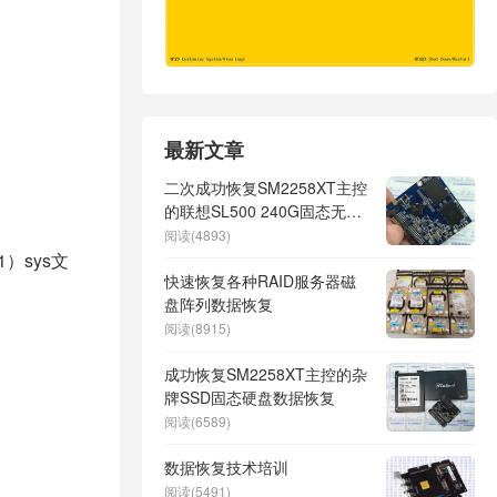
最新文章
二次成功恢复SM2258XT主控
的联想SL500 240G固态无法
识别读不取盘
阅读(4893)
1）sys文
快速恢复各种RAID服务器磁
盘阵列数据恢复
阅读(8915)
成功恢复SM2258XT主控的杂
牌SSD固态硬盘数据恢复
阅读(6589)
数据恢复技术培训
阅读(5491)