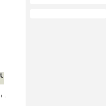
据恢复
恢复
态硬盘
误）。