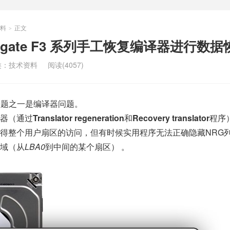
料
正文
>
Seagate F3 系列手工恢复编译器进行数
类：
技术资料
阅读(4057)
问题之一是编译器问题。
器（通过
Translator regeneration
和
Recovery translator
程序
得整个用户扇区的访问，但有时候实用程序无法正确隐藏NRG
域（从
LBA0
到中间的某个扇区） 。