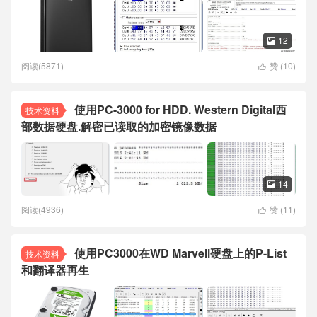
12

阅读(5871)
赞 (
10
)

使用PC-3000 for HDD. Western Digital西
技术资料
部数据硬盘.解密已读取的加密镜像数据
14

阅读(4936)
赞 (
11
)

使用PC3000在WD Marvell硬盘上的P-List
技术资料
和翻译器再生