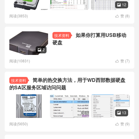
12

阅读(3853)
赞 (
8
)

如果你打算用USB移动
技术资料
硬盘
2

阅读(10831)
赞 (
7
)

简单的热交换方法，用于WD西部数据硬盘
技术资料
的SA区服务区域访问问题
13

阅读(5650)
赞 (
9
)
