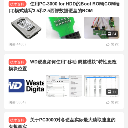
使用PC-3000 for HDD的Boot ROM(COM端
技术资料
口)模式读写3.5和2.5西部数据硬盘的ROM
24

阅读(4480)
赞 (
9
)

WD硬盘如何使用“移动 调整模块”特性更改
技术资料
模块位置
11

阅读(3864)
赞 (
8
)

关于PC3000对各硬盘实际最大读取速度的
技术资料
有趣事实