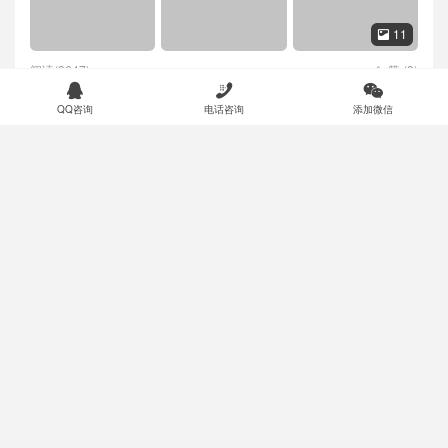
11

阅读(3647)
赞 (
8
)




QQ咨询
电话咨询
添加微信
PC-3000 for HDD WD Marvell硬盘数据恢
技术资料
复具体的诊断
27

阅读(3927)
赞 (
7
)

PC-3000 for HDD WD Marvell硬盘系列从
技术资料
SA重建ROM镜像数据与内部ROM数据
31
