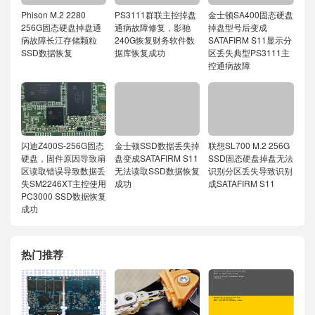
Phison M.2 2280
PS3111群联主控掉盘
金士顿SA400固态硬盘
256G固态硬盘掉盘通
通病故障修复，影驰
掉盘型号后变成
病故障长江存储颗粒
240G恢复财务软件数
SATAFIRM S11显示分
SSD数据恢复
据库恢复成功
区丢失典型PS3111主
控通病故障
闪迪Z400S-256G固态
金士顿SSD数据丢失掉
联想SL700 M.2 256G
硬盘，固件原因导致扇
盘变成SATAFIRM S11
SSD固态硬盘掉盘无法
区读取错误导致数据丢
无法读取SSD数据恢复
识别分区丢失导致识别
失SM2246XT主控使用
成功
成SATAFIRM S11
PC3000 SSD数据恢复
成功
热门推荐