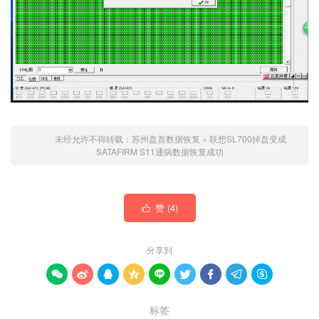
未经允许不得转载：
苏州盘首数据恢复
»
联想SL700掉盘变成
SATAFIRM S11通病数据恢复成功
赞 (
4
)

分享到









标签