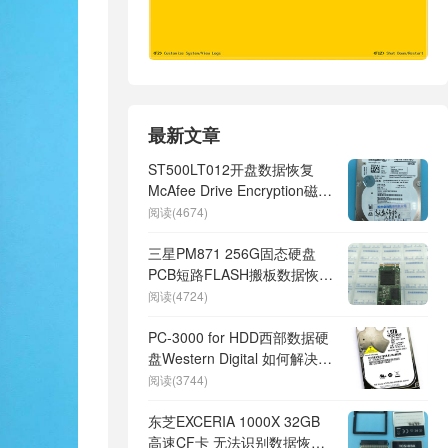
最新文章
ST500LT012开盘数据恢复
McAfee Drive Encryption磁盘
加密数据恢复完美成功
阅读(4674)
三星PM871 256G固态硬盘
PCB短路FLASH搬板数据恢复
成功
阅读(4724)
PC-3000 for HDD西部数据硬
盘Western Digital 如何解决
RAM中的SED问题
阅读(3744)
东芝EXCERIA 1000X 32GB
高速CF卡 无法识别数据恢复