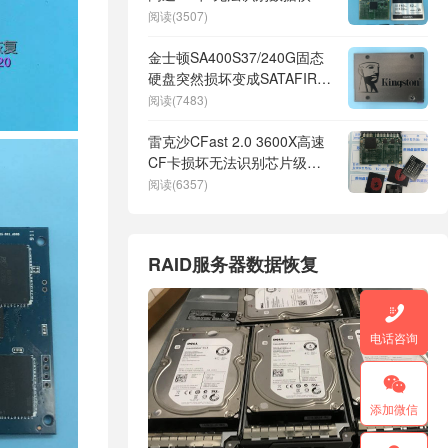
成功
阅读(3507)
金士顿SA400S37/240G固态
硬盘突然损坏变成SATAFIRM
S11无法读取数据恢复成功
阅读(7483)
雷克沙CFast 2.0 3600X高速
CF卡损坏无法识别芯片级数
据恢复完美成功
阅读(6357)
RAID服务器数据恢复

电话咨询

添加微信