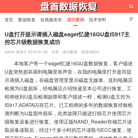

首页
数据恢复
短视频发布
成功案例
技术资料

关于我们
设备展示
常见问题
U盘打开提示请插入磁盘eaget忆捷16GU盘IS917主
控芯片级数据恢复成功
苏州盘首数据恢复
admin 发布于 2019-01-06
分类：
成功案例
阅读(4624)
本地客户寄一个eaget忆捷16GU盘数据恢复，客户描述
U盘突然损坏插到电脑里有声音，在我的电脑里打开盘符提
示请插入磁盘，在磁盘管理里显示磁盘无媒体。送到电脑店
检测为U盘损坏，经电脑店介绍快递至本公司进行恢复。工
程师收到U盘后检测故障和客户描述一样，检测U盘主控为
IS917,ADATA闪存芯片。已工程师的多年的数据恢复经验检
测判断为U盘固件损坏，此类故障只能进行拆芯片使用芯片
级恢复设备进行恢复。使用正版NAND_Reader存储芯片读
取设备读取后，经过1个多小时的芯片读取与ECC修复，使