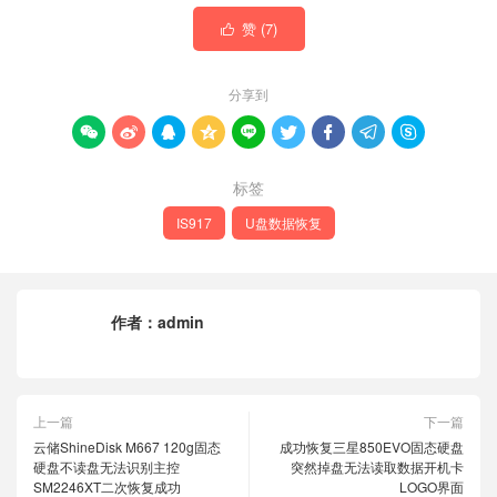
赞 (
7
)

分享到









标签
IS917
U盘数据恢复
作者：
admin
上一篇
下一篇
云储ShineDisk M667 120g固态
成功恢复三星850EVO固态硬盘
硬盘不读盘无法识别主控
突然掉盘无法读取数据开机卡
SM2246XT二次恢复成功
LOGO界面