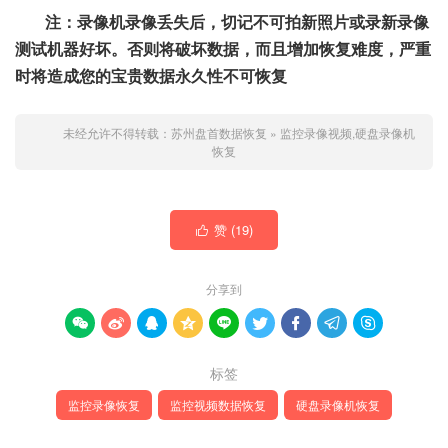
注：录像机录像丢失后，切记不可拍新照片或录新录像
测试机器好坏。否则将破坏数据，而且增加恢复难度，严重
时将造成您的宝贵数据永久性不可恢复
未经允许不得转载：
苏州盘首数据恢复
»
监控录像视频,硬盘录像机
恢复
赞 (
19
)

分享到









标签
监控录像恢复
监控视频数据恢复
硬盘录像机恢复