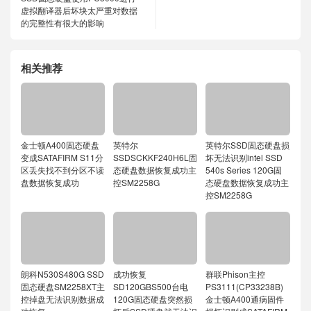
虚拟翻译器后坏块太严重对数据
的完整性有很大的影响
相关推荐
金士顿A400固态硬盘
英特尔
英特尔SSD固态硬盘损
变成SATAFIRM S11分
SSDSCKKF240H6L固
坏无法识别intel SSD
区丢失找不到分区不读
态硬盘数据恢复成功主
540s Series 120G固
盘数据恢复成功
控SM2258G
态硬盘数据恢复成功主
控SM2258G
朗科N530S480G SSD
成功恢复
群联Phison主控
固态硬盘SM2258XT主
SD120GBS500台电
PS3111(CP33238B)
控掉盘无法识别数据成
120G固态硬盘突然损
金士顿A400通病固件