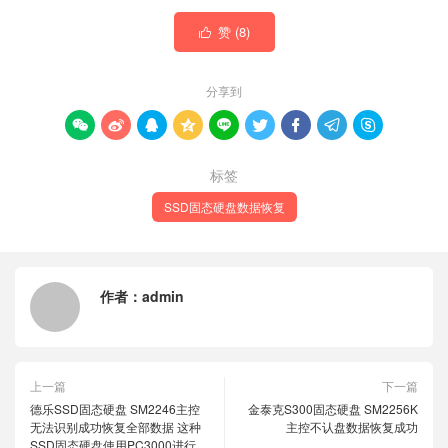
赞 (
8
)

分享到









标签
SSD固态硬盘数据恢复
作者：
admin
上一篇
下一篇
德乐SSD固态硬盘 SM2246主控
金泰克S300固态硬盘 SM2256K
无法识别成功恢复全部数据 这种
主控不认盘数据恢复成功
SSD固态硬盘使用PC3000进行