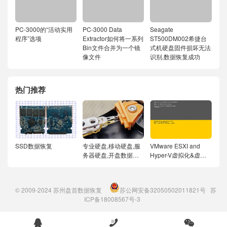
PC-3000的“活动实用
PC-3000 Data
Seagate
程序”选项
Extractor如何将一系列
ST500DM002希捷台
Bin文件合并为一个镜
式机硬盘固件损坏无法
像文件
识别,数据恢复成功
热门推荐
SSD数据恢复
专业硬盘,移动硬盘,服
VMware ESXI and
务器硬盘,开盘数据恢
Hyper-V虚拟化&虚拟
复
机数据恢复
© 2009-2024
苏州盘首数据恢复
苏公网安备32050502011821号
苏
ICP备18008567号-3


