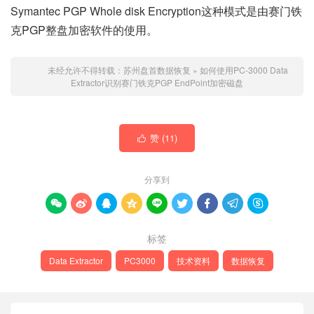
Symantec PGP Whole disk Encryption
这种模式是由赛门铁
克PGP整盘加密软件的使用。
未经允许不得转载：
苏州盘首数据恢复
»
如何使用PC-3000 Data
Extractor识别赛门铁克PGP EndPoint加密磁盘
赞 (
11
)

分享到









标签
Data Extractor
PC3000
技术资料
数据恢复