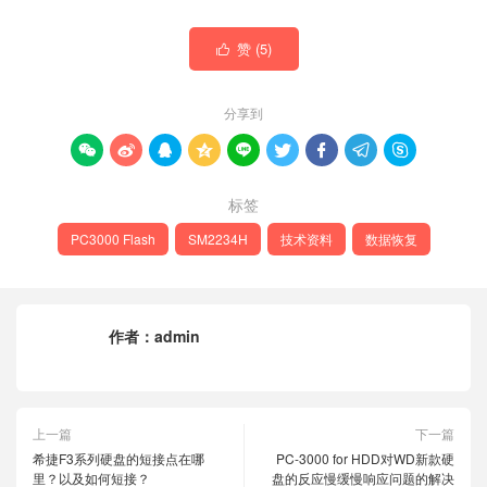
赞 (
5
)

分享到









标签
PC3000 Flash
SM2234H
技术资料
数据恢复
作者：
admin
上一篇
下一篇
希捷F3系列硬盘的短接点在哪
PC-3000 for HDD对WD新款硬
里？以及如何短接？
盘的反应慢缓慢响应问题的解决