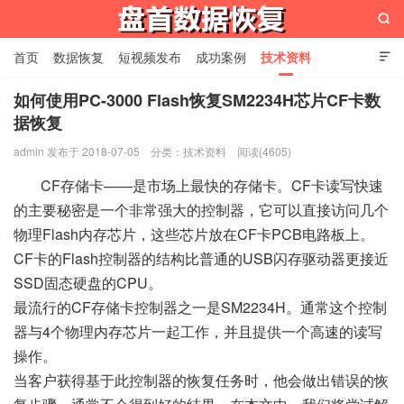

首页
数据恢复
短视频发布
成功案例
技术资料

关于我们
设备展示
常见问题
如何使用PC-3000 Flash恢复SM2234H芯片CF卡数
据恢复
苏州盘首数据恢复
admin 发布于 2018-07-05
分类：
技术资料
阅读(4605)
CF存储卡——是市场上最快的存储卡。CF卡读写快速
的主要秘密是一个非常强大的控制器，它可以直接访问几个
物理Flash内存芯片，这些芯片放在CF卡PCB电路板上。
CF卡的Flash控制器的结构比普通的USB闪存驱动器更接近
SSD固态硬盘的CPU。
最流行的CF存储卡控制器之一是SM2234H。通常这个控制
器与4个物理内存芯片一起工作，并且提供一个高速的读写
操作。
当客户获得基于此控制器的恢复任务时，他会做出错误的恢