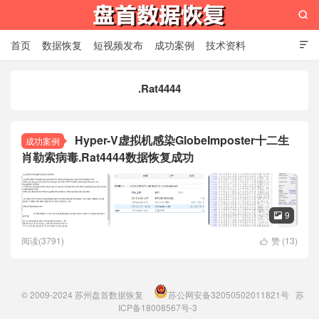

首页
数据恢复
短视频发布
成功案例
技术资料

关于我们
设备展示
常见问题
.Rat4444
苏州盘首数据恢复
Hyper-V虚拟机感染GlobeImposter十二生
成功案例
肖勒索病毒.Rat4444数据恢复成功
9

阅读(3791)
赞 (
13
)

© 2009-2024
苏州盘首数据恢复
苏公网安备32050502011821号
苏
ICP备18008567号-3