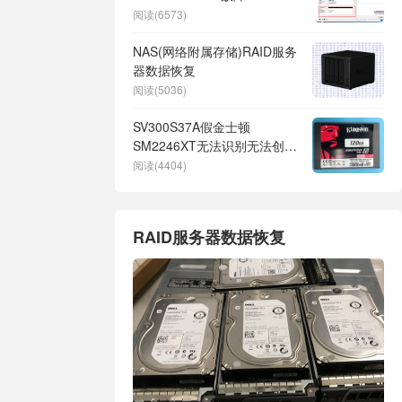
SSD报错为（“读取 一对块 的
阅读(6573)
表”和“加载再分配块表”错误）
NAS(网络附属存储)RAID服务
器数据恢复
阅读(5036)
SV300S37A假金士顿
SM2246XT无法识别无法创建
虚拟翻译器二次恢复成功
阅读(4404)
RAID服务器数据恢复