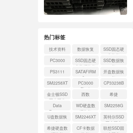
热门标签
技术资料
数据恢复
SSD固态硬
盘恢复
PC3000
SSD固态硬
SSD数据恢
盘数据恢复
复
PS3111
SATAFIRM
开盘数据恢
S11
复
SM2258XT
PC3000
CP33238B
Flash
金士顿SSD
西数
希捷
固态硬盘
Data
WD硬盘数
SM2258G
Extractor
据恢复
U盘数据恢
SM2246XT
英特尔SSD
复
固态硬盘
希捷硬盘数
CF卡数据
联想SSD固