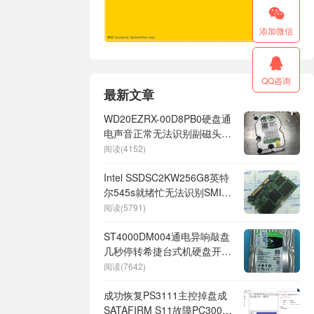

添加微信

QQ咨询
最新文章
WD20EZRX-00D8PB0硬盘通
电声音正常无法识别副磁头损
坏导致不认盘不读数据
阅读(4152)
Intel SSDSC2KW256G8英特
尔545s就绪忙无法识别SMI
PHBM49.00 SM2259数据恢
阅读(5791)
复成功
ST4000DM004通电异响敲盘
几秒停转希捷台式机硬盘开盘
数据恢复完美成功
阅读(7642)
成功恢复PS3111主控掉盘成
SATAFIRM S11故障PC3000