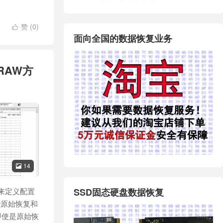
赞 (
0
)

面向全国的数据恢复业务
的RAW方
14

信息来定义配置
SSD固态硬盘数据恢复
些原始恢复和
即使是原始恢