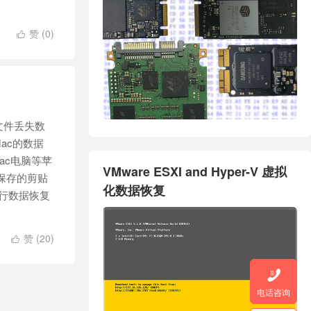
赞 (
0
)

文件丢失数
Mac的数据
ac电脑等苹
VMware ESXI and Hyper-V 虚拟
保存的剪贴
化数据恢复
进行数据恢复
赞 (
20
)


电话咨询