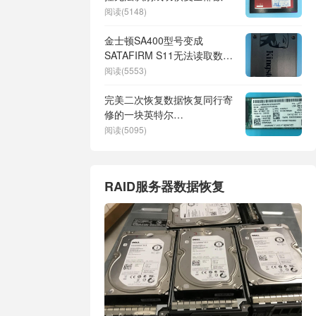
这种SSD固态硬盘使用
阅读(5148)
PC3000进行虚拟翻译器后坏
块太严重对数据的完整性有很
金士顿SA400型号变成
大的影响
SATAFIRM S11无法读取数
据，Flash存储芯片有一个通
阅读(5553)
道(CE)损坏成功数据恢复
完美二次恢复数据恢复同行寄
修的一块英特尔
SSDSCKKF240H6L固态硬盘
阅读(5095)
无法识别
RAID服务器数据恢复