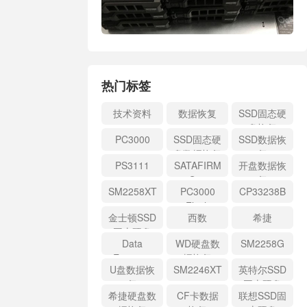
热门标签
技术资料
数据恢复
SSD固态硬
盘恢复
PC3000
SSD固态硬
SSD数据恢
盘数据恢复
复
PS3111
SATAFIRM
开盘数据恢
S11
复
SM2258XT
PC3000
CP33238B
Flash
金士顿SSD
西数
希捷
固态硬盘
Data
WD硬盘数
SM2258G
Extractor
据恢复
U盘数据恢
SM2246XT
英特尔SSD
复
固态硬盘
希捷硬盘数
CF卡数据
联想SSD固