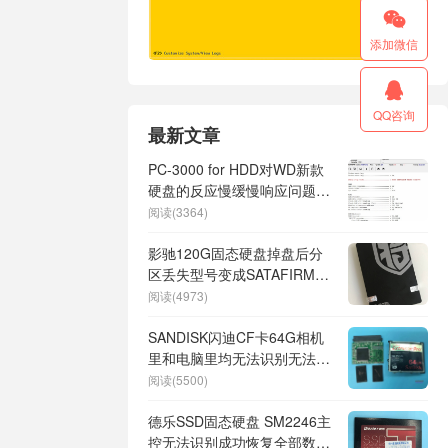

添加微信

QQ咨询
最新文章
PC-3000 for HDD对WD新款
硬盘的反应慢缓慢响应问题的
解决方案
阅读(3364)
影驰120G固态硬盘掉盘后分
区丢失型号变成SATAFIRM
S11数据恢复成功
阅读(4973)
SANDISK闪迪CF卡64G相机
里和电脑里均无法识别无法读
取SM2232T主控芯片级数据
阅读(5500)
恢复成功
德乐SSD固态硬盘 SM2246主
控无法识别成功恢复全部数据