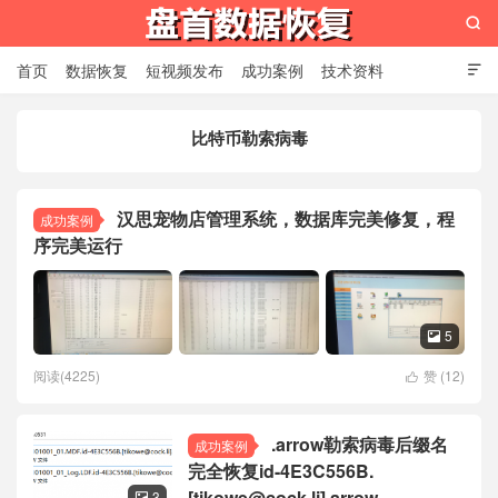

首页
数据恢复
短视频发布
成功案例
技术资料

关于我们
设备展示
常见问题
比特币勒索病毒
苏州盘首数据恢复
汉思宠物店管理系统，数据库完美修复，程
成功案例
序完美运行
5

阅读(4225)
赞 (
12
)

.arrow勒索病毒后缀名
成功案例
完全恢复id-4E3C556B.
[tikowe@cock.li].arrow
3
