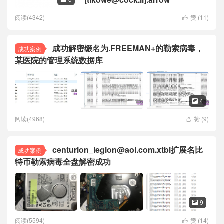
阅读(4342)
赞 (
11
)

成功解密缀名为.FREEMAN+的勒索病毒，
成功案例
某医院的管理系统数据库
4

阅读(4968)
赞 (
9
)

centurion_legion@aol.com.xtbl扩展名比
成功案例
特币勒索病毒全盘解密成功
9

阅读(5594)
赞 (
14
)
