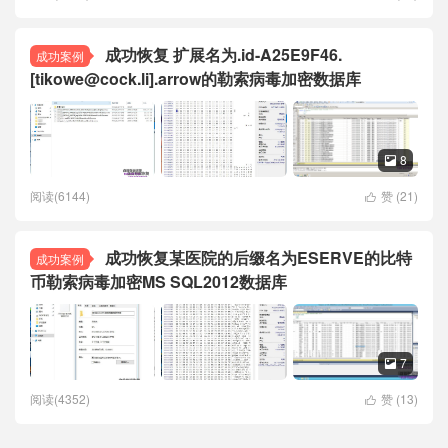
成功恢复 扩展名为.id-A25E9F46.
成功案例
[tikowe@cock.li].arrow的勒索病毒加密数据库
8

阅读(6144)
赞 (
21
)

成功恢复某医院的后缀名为ESERVE的比特
成功案例
币勒索病毒加密MS SQL2012数据库
7

阅读(4352)
赞 (
13
)
