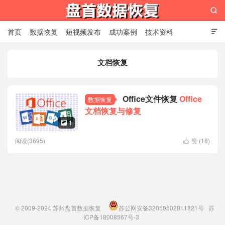

首页
数据恢复
短视频发布
成功案例
技术资料

关于我们
设备展示
常见问题
文档恢复
苏州盘首数据恢复
Office文件恢复
Office
数据恢复
文档恢复与修复
1

阅读(3695)
赞 (
18
)

© 2009-2024
苏州盘首数据恢复
苏公网安备32050502011821号
苏
ICP备18008567号-3