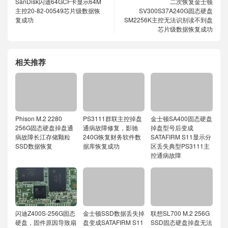
SanDisk闪迪64GCF卡显示64M
二次恢复金士顿
主控20-82-00549芯片级数据恢
SV300S37A240G固态硬盘
复成功
SM2256K主控无法识别读不到盘
芯片级数据恢复成功
相关推荐
Phison M.2 2280
PS3111群联主控掉盘
金士顿SA400固态硬盘
256G固态硬盘掉盘通
通病故障修复，影驰
掉盘型号后变成
病故障长江存储颗粒
240G恢复财务软件数
SATAFIRM S11显示分
SSD数据恢复
据库恢复成功
区丢失典型PS3111主
控通病故障
闪迪Z400S-256G固态
金士顿SSD数据丢失掉
联想SL700 M.2 256G
硬盘，固件原因导致扇
盘变成SATAFIRM S11
SSD固态硬盘掉盘无法