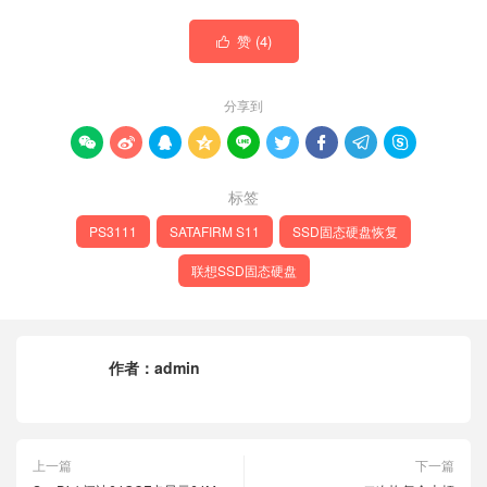
赞 (
4
)

分享到









标签
PS3111
SATAFIRM S11
SSD固态硬盘恢复
联想SSD固态硬盘
作者：
admin
上一篇
下一篇