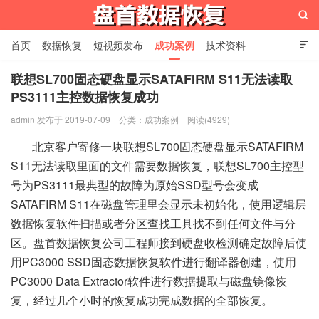

首页
数据恢复
短视频发布
成功案例
技术资料

关于我们
设备展示
常见问题
联想SL700固态硬盘显示SATAFIRM S11无法读取
PS3111主控数据恢复成功
苏州盘首数据恢复
admin 发布于 2019-07-09
分类：
成功案例
阅读(4929)
北京客户寄修一块联想SL700固态硬盘显示SATAFIRM
S11无法读取里面的文件需要数据恢复，联想SL700主控型
号为PS3111最典型的故障为原始SSD型号会变成
SATAFIRM S11在磁盘管理里会显示未初始化，使用逻辑层
数据恢复软件扫描或者分区查找工具找不到任何文件与分
区。盘首数据恢复公司工程师接到硬盘收检测确定故障后使
用PC3000 SSD固态数据恢复软件进行翻译器创建，使用
PC3000 Data Extractor软件进行数据提取与磁盘镜像恢
复，经过几个小时的恢复成功完成数据的全部恢复。