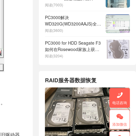
盘无法识别不读盘数据恢复
阅读(7003)
PC3000解决
WD320G(WD3200AAJS)全盘
红块数据恢复案例
阅读(3600)
PC3000 for HDD Seagate F3
如何在Rosewood家族上获得
完整的数据访问权限，以及为
阅读(3204)
什么必须进行备份
RAID服务器数据恢复

）。
电话咨询

添加微信
是旧驱动器