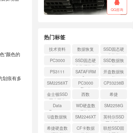

QQ咨询
热门标签
技术资料
数据恢复
SSD固态硬
色”颜色的
盘恢复
PC3000
SSD固态硬
SSD数据恢
盘数据恢复
复
PS3111
SATAFIRM
开盘数据恢
的划痕有多
S11
复
SM2258XT
PC3000
CP33238B
Flash
金士顿SSD
西数
希捷
固态硬盘
Data
WD硬盘数
SM2258G
Extractor
据恢复
U盘数据恢
SM2246XT
英特尔SSD
复
固态硬盘
希捷硬盘数
CF卡数据
联想SSD固