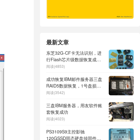
最新文章
东芝32G-CF卡无法识别，进
行Flash芯片级数据恢复成
功！
阅读(4853)
成功恢复IBM邮件服务器三盘
RAID5数据恢复，1号盘损坏
严重2号盘很早就离线
阅读(3542)
三盘IBM服务器，用友软件账
套恢复成功
阅读(4023)
PS3109S9主控影驰
120GSSD固态硬盘掉固件掉