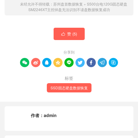
未经允许不得转载：
苏州盘首数据恢复
»
S500台电120G固态硬盘
SM2246XT主控掉盘无法识别不读盘数据恢复成功
赞 (
5
)

分享到









标签
SSD固态硬盘数据恢复
作者：
admin