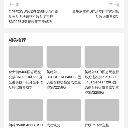
上一篇
下一篇
英特尔SSDSC2KF256H6固态硬
黑牛屎主控DIY清华同方8G假U
盘掉盘无法识别不读盘了主控
盘数据恢复成功
SM2258G数据恢复完美成功
相关推荐
金士顿A400固态硬盘
英特尔
英特尔SSD固态硬盘损
变成SATAFIRM S11分
SSDSCKKF240H6L固
坏无法识别intel SSD
区丢失找不到分区不读
态硬盘数据恢复成功主
540s Series 120G固
盘数据恢复成功
控SM2258G
态硬盘数据恢复成功主
控SM2258G
朗科N530S480G SSD
成功恢复
群联Phison主控