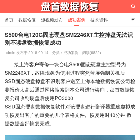

首页
数据恢复
短视频发布
成功案例
技术资料

关于我们
设备展示
常见问题
S500台电120G固态硬盘SM2246XT主控掉盘无法识
别不读盘数据恢复成功
苏州盘首数据恢复
admin 发布于 2018-09-14
分类：
成功案例
阅读(6822)
接上海客户寄修一块台电S500固态硬盘主控型号为
SM2246XT，故障现象为使用过程突然蓝屏强制关机后
SSD固态硬盘掉盘不识别客户送至上海本地数据恢复公司检
测报价太高后通过网络搜索到本公司进行咨询，盘首数据恢
复公司收到硬盘后使用PC3000
SSD固态硬盘数据恢复软件对该硬盘进行翻译器重建虚拟成
功恢复出客户的重要的几个表格文件。恢复用时40分钟 数
据数据全部恢复完成。