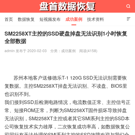

首页
数据恢复
短视频发布
成功案例
技术资料

关于我们
设备展示
常见问题
SM2258XT主控的SSD硬盘掉盘无法识别1小时恢复
全部数据
苏州盘首数据恢复
admin 发布于 2020-02-03
分类：
成功案例
阅读(4158)
苏州本地客户送修德乐T-1 120G SSD无法识别需要恢
复数据。主控SM2258XT掉盘无法识别、不读盘、BIOS里
也识别不到。
我们接到SSD后检测电路情况，电流数值正常、主控信号正
常、短接ROM正常，判断为SM2258XT固件损坏导致掉盘
无法识别，SM2258XT主控或者其它SMI系列主控的SSD本
公司恢复技术实力雄厚，二次恢复成功率高，如数据恢复公
司同行有无法处理的SMI系列主控的SSD故障欢迎与我们合