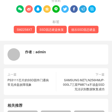
分享到









标签
SM2258XT
SSD固态硬盘恢复
德乐SSD固态硬盘
作者：
admin
上一篇
下一篇
PS3111芯片的SSD固件门通病
SAMSUNG MZ7LN256HMJP-
常见掉盘故障现象
000L7三星PM871a不读盘SSD
无法识别数据恢复成功
相关推荐