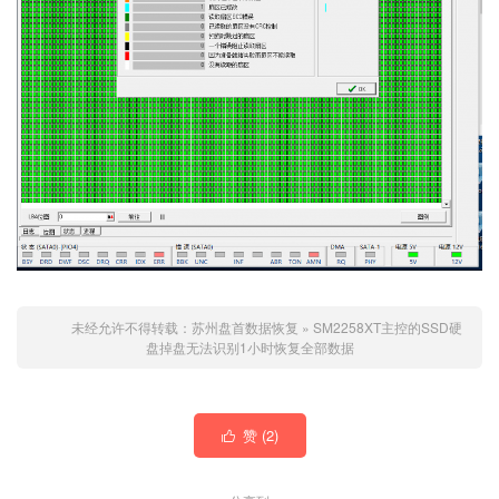
未经允许不得转载：
苏州盘首数据恢复
»
SM2258XT主控的SSD硬
盘掉盘无法识别1小时恢复全部数据
赞 (
2
)
